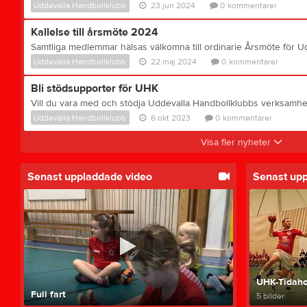
Uddevalla Handbollklubb
23 jun 2024
0
kommentarer
Kallelse till årsmöte 2024
Uddevalla Handbollklubb
22 maj 2024
0
kommentarer
Bli stödsupporter för UHK
Uddevalla Handbollklubb
6 okt 2023
0
kommentarer
Visa fler nyheter
Senast uppladdade video
Senast up
UHK-Tidaho
Full fart
5 bilder