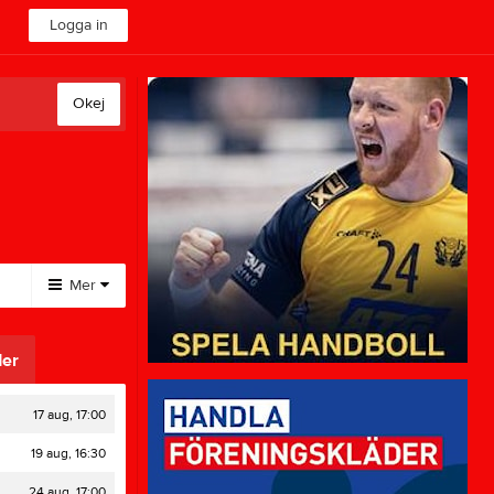
Logga in
Okej
Mer
Huvudmeny
er
Stödsupportrar
Gästbok
17 aug, 17:00
Bilder
19 aug, 16:30
Kalender
Medlemsavgifter
24 aug, 17:00