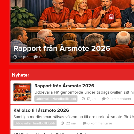
Rapport från Årsmöte 2026
17 jun
0
Nyheter
Rapport från Årsmöte 2026
Uddevalla Handbollklubb
17 jun
0
kommentarer
Kallelse till årsmöte 2026
Uddevalla Handbollklubb
22 maj
0
kommentarer