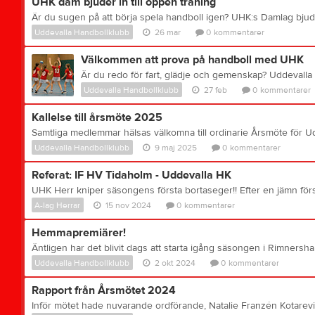
UHK dam bjuder in till öppen träning
Uddevalla Handbollklubb
26 mar
0
kommentarer
Välkommen att prova på handboll med UHK
Uddevalla Handbollklubb
27 feb
0
kommentarer
Kallelse till årsmöte 2025
Uddevalla Handbollklubb
9 maj 2025
0
kommentarer
Referat: IF HV Tidaholm - Uddevalla HK
A-lag Herrar
15 nov 2024
0
kommentarer
Hemmapremiärer!
Uddevalla Handbollklubb
2 okt 2024
0
kommentarer
Rapport från Årsmötet 2024