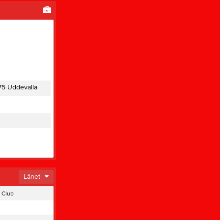
75 Uddevalla
Länet
 Club