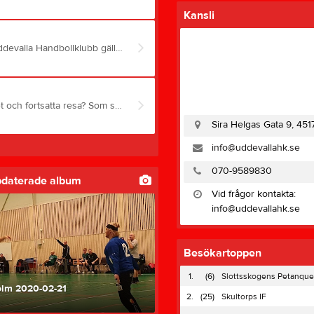
Kansli
Samtliga medlemmar hälsas välkomna till ordinarie Årsmöte för Uddevalla Handbollklubb gällande verksamhetsåret 2023-2024 Tid: 18 juni, 2024 kl. 18.00 Plats: Rimnershallen, sammanträdesrum 1 Anmälan görs på: 0709 589830 eller info@uddevallahk.se. Verksamhets och förvaltningsberättelser, revisorernas berättelser, verksamhetsplan med budget samt styrelsens förslag och inkomna motioner med styrelsens yttrande kommer att finnas tillgängliga för medlemmar senast en vecka före årsmötet på hemsidan. Varmt välkomna! Styrelsen
Vill du vara med och stödja Uddevalla Handbollklubbs verksamhet och fortsatta resa? Som stödsupporter ger du oss värmande support och finansiell hjälp på vägen, vilket hjälper klubben att utvecklas och växa. Om man vill stödja "klubba" utan att vara medlem så kan man istället bli stödsupporter. Avgiften är 100 kr och swishas till nummer 123 602 37 25. Det kommer även finnas möjlighet att bli stödsupporter på damernas och herrrarnas hemmamatcher då en QR-kod kommer finnas tillgänglig. Väljer du att bli stödsupporter så publicerar vi ditt namn på hemsidan under ”Stödsupportrar". Följande personer är redan stödsupportar i UHK 2023-2024: 1. Johan Svanström 2. Jari Eskelinen 3. Lars Karlsson 4. Peter Rydén 5. Åke Svanström, 6. Peter Boström 7. Roger Jacobsson Tack för erat bidrag!
Sira Helgas Gata 9, 451
info@uddevallahk.se
070-9589830
pdaterade album
Vid frågor kontakta:
info@uddevallahk.se
Besökartoppen
1.
(6)
Slottsskogens Petanque
lm 2020-02-21
2.
(25)
Skultorps IF