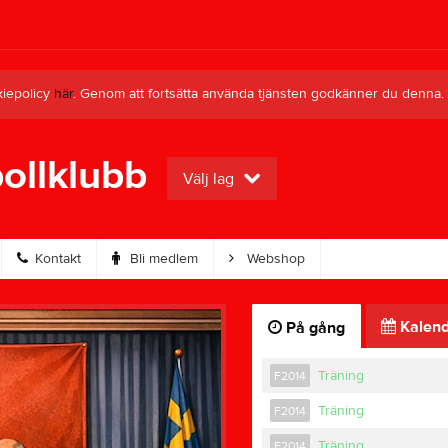
kiepolicy
här
. Genom att fortsätta använda tjänsten godkänner du denna.
ollklubb
Välj lag
Kontakt
Bli medlem
Webshop
Kalend
På gång
Träning
F2014
Träning
F2014
Träning
F2014